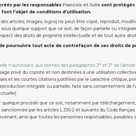
 créés par les responsables
Francois et Julie
sont protégés p
 font l’objet de conditions d’utilisation.
s articles, images, logos) ne peut être copié, reproduit, modifié
sous quelque support que ce soit, de façon partielle ou intégrale,
spect des droits de propriété intellectuelle et de tout autre droit
 de poursuivre tout acte de contrefaçon de ses droits de pr
elle n’autorisant, aux termes des paragraphes 2° et 3° de l’article 
age privé du copiste et non destinées à une utilisation collectiv
yses et les courtes citations justifiées par le caractère critique,
production intégrale ou partielle, faite sans consentement de l’au
ctuelle).
r quelque procédé que ce soit, notamment par téléchargement, s
anctionnée par les articles L.335-2 et suivants du Code français d
revenant, ainsi que toutes les personnes responsables, passibles 