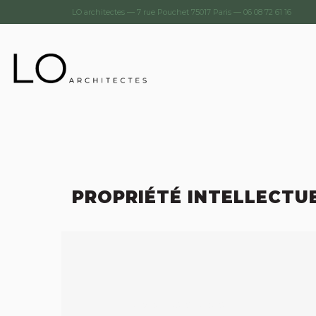
LO architectes — 7 rue Pouchet 75017 Paris —
06 08 72 61 16
PROPRIÉTÉ INTELLECTU
Propriété intellectuelle