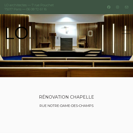
LO architectes — 7 rue Pouchet
75017 Paris —
06 08 72 61 16
RÉNOVATION CHAPELLE
RUE NOTRE-DAME-DES-CHAMPS