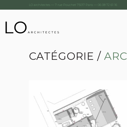
LO architectes — 7 rue Pouchet 75017 Paris —
06 08 72 61 16
CATÉGORIE /
ARC