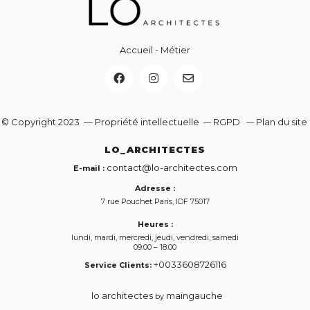
Accueil
-
Métier
© Copyright 2023 — Propriété intellectuelle
RGPD
Plan du site
—
—
LO_ARCHITECTES
contact@lo-architectes.com
E-mail :
Adresse :
7 rue Pouchet
Paris
,
IDF
75017
Heures :
lundi, mardi, mercredi, jeudi, vendredi, samedi
09:00 – 18:00
+0033608726116
Service Clients:
lo architectes
maingauche
by